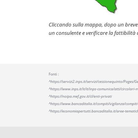
Cliccando sulla mappa, dopo un breve q
un consulente e verificare la fattibilità 
Fonti :
^https://servizi2.inps.it/servizi/cessionequinto/Pages
^https://www.inps.it/it/it/inps-comunica/atti/circol
^https://noipa.mef.gov.it/cl/enti-privati
^https://www.bancaditalia.it/compiti/vigilanza/compiti
^https://economiapertutti.bancaditalia.it/aree-tematic