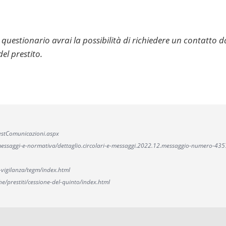
uestionario avrai la possibilità di richiedere un contatto d
del prestito.
/GestComunicazioni.aspx
ari-messaggi-e-normativa/dettaglio.circolari-e-messaggi.2022.12.messaggio-numero-
-vigilanza/tegm/index.html
he/prestiti/cessione-del-quinto/index.html