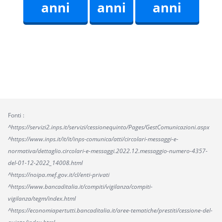
anni
anni
anni
Fonti :
^https://servizi2.inps.it/servizi/cessionequinto/Pages/GestComunicazioni.aspx
^https://www.inps.it/it/it/inps-comunica/atti/circolari-messaggi-e-
normativa/dettaglio.circolari-e-messaggi.2022.12.messaggio-numero-4357-
del-01-12-2022_14008.html
^https://noipa.mef.gov.it/cl/enti-privati
^https://www.bancaditalia.it/compiti/vigilanza/compiti-
vigilanza/tegm/index.html
^https://economiapertutti.bancaditalia.it/aree-tematiche/prestiti/cessione-del-