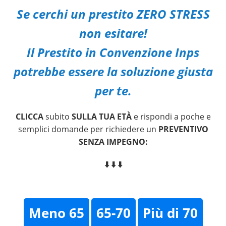
Se cerchi un prestito ZERO STRESS
non esitare!
Il Prestito in Convenzione Inps
potrebbe essere la soluzione giusta
per te.
CLICCA
subito
SULLA TUA ETÀ
e rispondi a poche e
semplici domande per richiedere un
PREVENTIVO
SENZA IMPEGNO:
⬇️ ⬇️ ⬇️
Meno 65
65-70
Più di 70