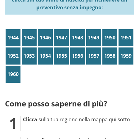
preventivo senza impegno:
1944
1945
1946
1947
1948
1949
1950
1951
1952
1953
1954
1955
1956
1957
1958
1959
1960
Come posso saperne di più?
Clicca
sulla tua regione nella mappa qui sotto